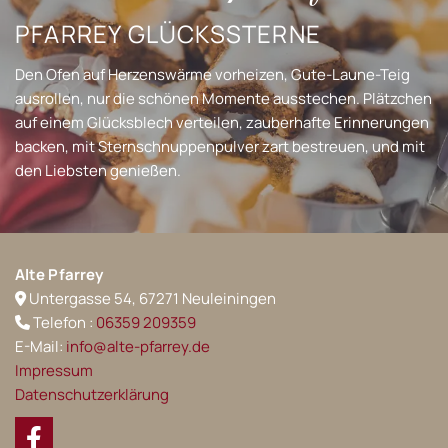
PFARREY GLÜCKSSTERNE
Den Ofen auf Herzenswärme vorheizen, Gute-Laune-Teig
ausrollen, nur die schönen Momente ausstechen. Plätzchen
auf einem Glücksblech verteilen, zauberhafte Erinnerungen
backen, mit Sternschnuppenpulver zart bestreuen, und mit
den Liebsten genießen.
Alte Pfarrey
Untergasse 54, 67271 Neuleiningen

Telefon :
06359 209359

E-Mail:
info@alte-pfarrey.de
Impressum
Datenschutzerklärung