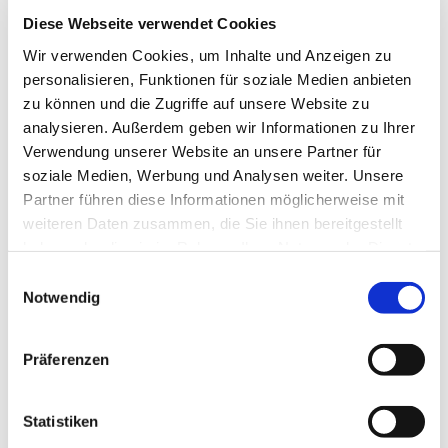
Sonnenuntergang im
Diese Webseite verwendet Cookies
Pfarreygarten. Die Plätze auf der
Wir verwenden Cookies, um Inhalte und Anzeigen zu
Terrasse sind begrenzt - sichern
personalisieren, Funktionen für soziale Medien anbieten
Sie sich frühzeitig Ihren Tisch.
zu können und die Zugriffe auf unsere Website zu
analysieren. Außerdem geben wir Informationen zu Ihrer
September 2026
Verwendung unserer Website an unsere Partner für
soziale Medien, Werbung und Analysen weiter. Unsere
Partner führen diese Informationen möglicherweise mit
White Party mit den Classic
pro Person
weiteren Daten zusammen, die Sie ihnen bereitgestellt
88,-€
Brothers (Charles Shaw die
haben oder die sie im Rahmen Ihrer Nutzung der Dienste
Originalstimme von Milli
gesammelt haben.
Einwilligungsauswahl
Vanilli)
Notwendig
ab 18:00 Uhr White Party mit
den Classic Brothers (Charles
Shaw die Originalstimme von
Präferenzen
Milli Vanilli) Inklusive 3-Gänge-
Menü und Sektempfang
Statistiken