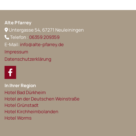
Alte Pfarrey
Untergasse 54, 67271 Neuleiningen

Telefon :
06359 209359

E-Mail:
info@alte-pfarrey.de
Impressum
Datenschutzerklärung
In Ihrer Region
Hotel Bad Dürkheim
Hotel an der Deutschen Weinstraße
Hotel Grünstadt
Hotel Kirchheimbolanden
Hotel Worms