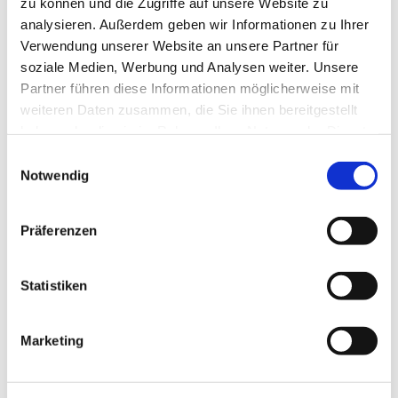
zu können und die Zugriffe auf unsere Website zu
Stöbern Sie gerne durch unser Angebot.
analysieren. Außerdem geben wir Informationen zu Ihrer
Verwendung unserer Website an unsere Partner für
soziale Medien, Werbung und Analysen weiter. Unsere
zur Ferienwohnung
Partner führen diese Informationen möglicherweise mit
weiteren Daten zusammen, die Sie ihnen bereitgestellt
haben oder die sie im Rahmen Ihrer Nutzung der Dienste
gesammelt haben.
Einwilligungsauswahl
Notwendig
Präferenzen
Statistiken
Marketing