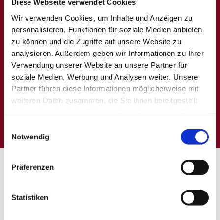
Diese Webseite verwendet Cookies
Wir verwenden Cookies, um Inhalte und Anzeigen zu
Wir verarbeiten Ihre eingegebenen
personalisieren, Funktionen für soziale Medien anbieten
personenbezogenen Daten ausschließlich zur
zu können und die Zugriffe auf unsere Website zu
Beantwortung Ihrer Anfrage. Weitere Informationen zum
analysieren. Außerdem geben wir Informationen zu Ihrer
Datenschutz, insbesondere auch zu Ihren Rechten, finden
Sie in unserer Datenschutzerklärung. *
Verwendung unserer Website an unsere Partner für
soziale Medien, Werbung und Analysen weiter. Unsere
* Pflichtfeld
Partner führen diese Informationen möglicherweise mit
weiteren Daten zusammen, die Sie ihnen bereitgestellt
haben oder die sie im Rahmen Ihrer Nutzung der Dienste
gesammelt haben.
Einwilligungsauswahl
Notwendig
ÖFFNUNGSZEITEN
Präferenzen
Montag & Dienstag: Ruhetag
Statistiken
Mittwoch, Donnerstag: 17 Uhr - 22 Uhr